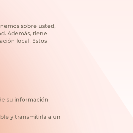
tenemos sobre usted,
ad. Además, tiene
ación local. Estos
de su información
le y transmitirla a un