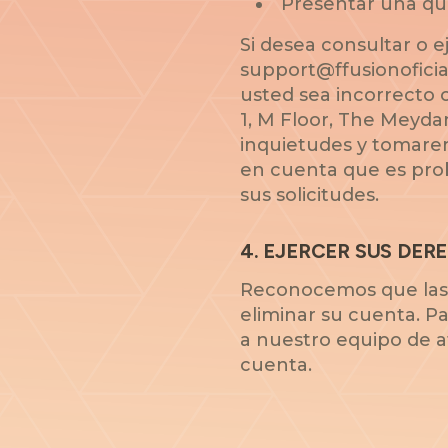
Presentar una que
Si desea consultar o 
support@ffusionoficia
usted sea incorrecto o
1, M Floor, The Meyda
inquietudes y tomarem
en cuenta que es prob
sus solicitudes.
4
.
EJERCER SUS DER
Reconocemos que las 
eliminar su cuenta. P
a nuestro equipo de at
cuenta.