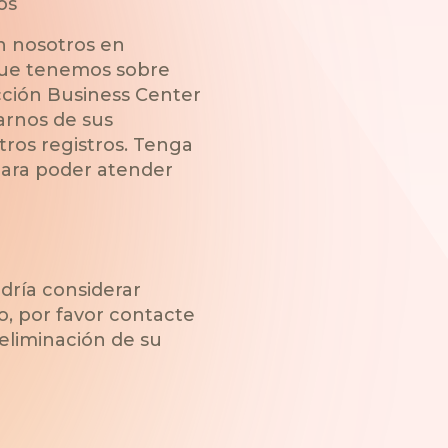
os
n nosotros en
 que tenemos sobre
ección Business Center
arnos de sus
ros registros. Tenga
para poder atender
ría considerar
o, por favor contacte
 eliminación de su